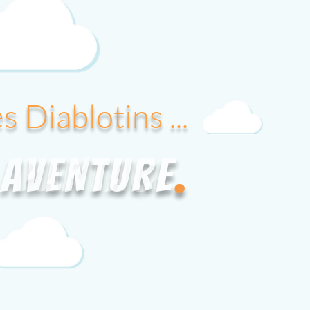
s Diablotins ...
s Diablotins ...
Aventure
Partage
.
.